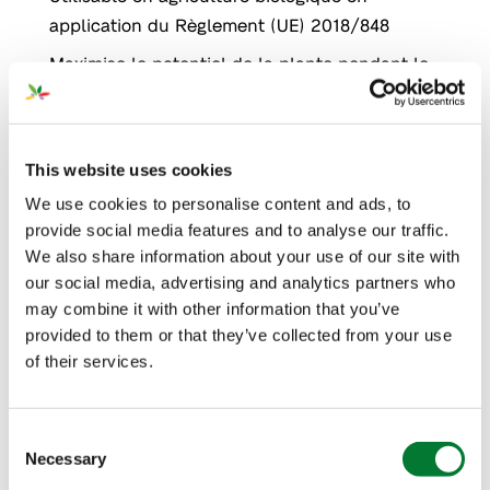
application du Règlement (UE) 2018/848
Maximise le potentiel de la plante pendant le
stress abiotique, favorise le développement
racinaire et la bonne implantation de la culture
et améliore la santé et la vigueur de la plante
This website uses cookies
We use cookies to personalise content and ads, to
Application
provide social media features and to analyse our traffic.
We also share information about your use of our site with
our social media, advertising and analytics partners who
may combine it with other information that you’ve
provided to them or that they’ve collected from your use
of their services.
Objectif agronomique
NUE
Consent
Certifications
Necessary
Selection