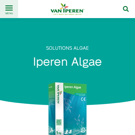
Go
Back
to
MENU
to
content
homepage
SOLUTIONS ALGAE
Iperen Algae