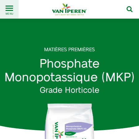
Go
Back
to
MENU
to
content
homepage
MATIÈRES PREMIÈRES
Phosphate
Monopotassique (MKP)
Grade Horticole