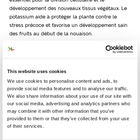
développement des nouveaux tissus végétaux. Le
potassium aide à protéger la plante contre le
stress précoce et favorise un développement sain
des fruits au début de la nouaison.
Favorise le développement des racines et des
pousses
Limite la croissance végétative à partir de la
This website uses cookies
nouaison
We use cookies to personalise content and ads, to
provide social media features and to analyse our traffic.
Développé pour la fertigation de plein champ ou
We also share information about your use of our site with
sous serres. Convient également pour une
our social media, advertising and analytics partners who
application foliaire
may combine it with other information that you’ve
provided to them or that they’ve collected from your use
of their services.
Application