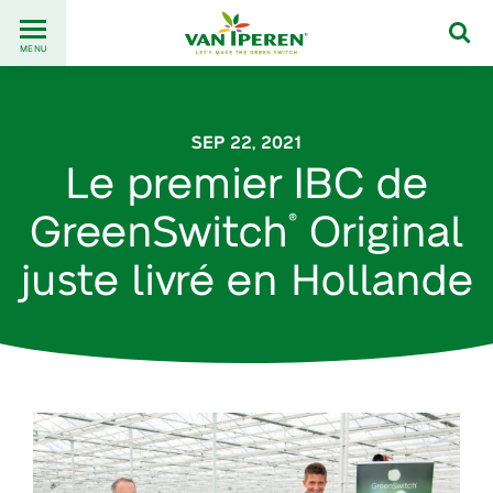
Go
Back
to
MENU
to
content
homepage
SEP 22, 2021
Le premier IBC de
GreenSwitch
Original
®
juste livré en Hollande