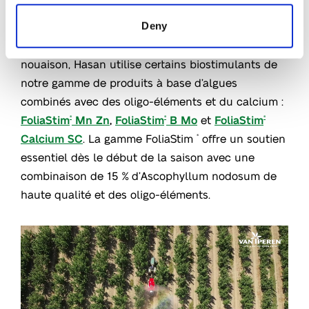
Afin de soutenir soutenir les vergers de pommiers
Deny
dans les stades précices, la floraison et la
nouaison, Hasan utilise certains biostimulants de
notre gamme de produits à base d’algues
combinés avec des oligo-éléments et du calcium :
FoliaStim
Mn Zn
,
FoliaStim
B Mo
et
FoliaStim
®
®
®
Calcium SC
. La gamme FoliaStim
offre un soutien
®
essentiel dès le début de la saison avec une
combinaison de 15 % d’Ascophyllum nodosum de
haute qualité et des oligo-éléments.