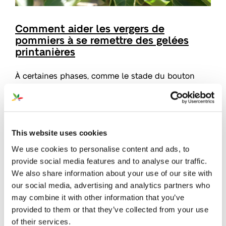
Comment aider les vergers de
pommiers à se remettre des gelées
printanières
À certaines phases, comme le stade du bouton
rose, il est crucial
d’empêcher les événements
météorologiques extrêmes d’affecter la croissance
et le développement de la plante
, en particulier
pendant/après les gelées soudaines au printemps.
This website uses cookies
We use cookies to personalise content and ads, to
Pour aider ses vergers de pommiers à se remettre
provide social media features and to analyse our traffic.
des coups de froid inattendus, Hasan a appliqué
We also share information about your use of our site with
our social media, advertising and analytics partners who
Stim Pure AA
, notre biostimulant formulé avec 85%
may combine it with other information that you’ve
d’algues. «Nous remarquons un sérieux avantage
provided to them or that they’ve collected from your use
pendant la période de gel avec Stim Pure AA. Je
of their services.