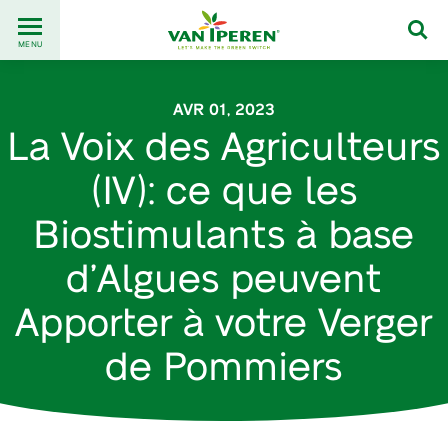
Go
Back
to
MENU
to
content
homepage
AVR 01, 2023
La Voix des Agriculteurs
(IV): ce que les
Biostimulants à base
d’Algues peuvent
Apporter à votre Verger
de Pommiers