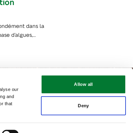
tion
fondément dans la
ase d’algues,…
Allow all
alyse our
ing and
r that
Deny
oignez-nous !