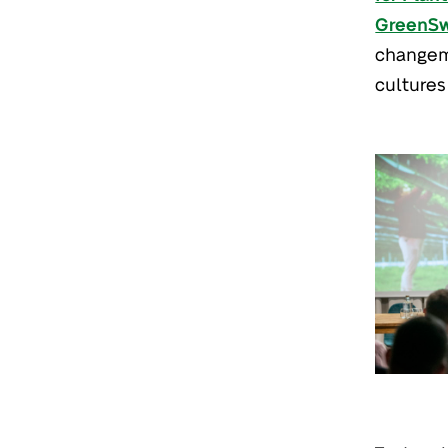
GreenSw
changeme
cultures