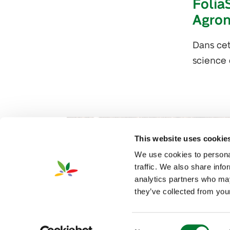
Folia
Agro
Dans cet
science 
This website uses cookie
We use cookies to personal
traffic. We also share info
analytics partners who may
they’ve collected from your
2026 Van Iperen International
Infor
©
Consent