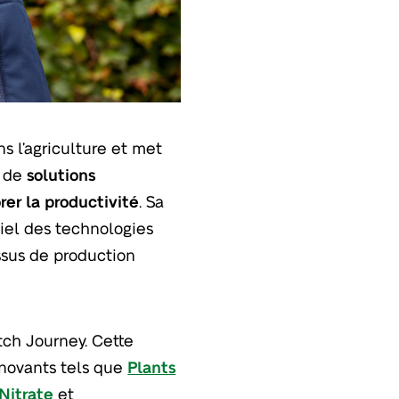
ns l’agriculture et met
i de
solutions
rer la productivité
. Sa
tiel des technologies
ssus de production
tch Journey. Cette
innovants tels que
Plants
itrate
et