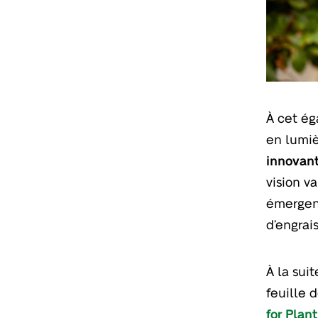
À cet ég
en lumiè
innovant
vision v
émergent
d’engrai
À la sui
feuille 
for Plan