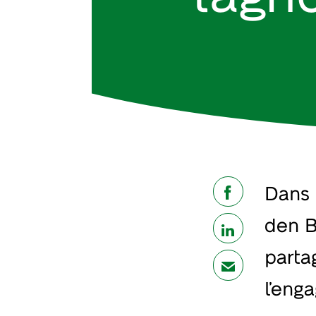
Dans 
share
den B
share
parta
mail
l’eng