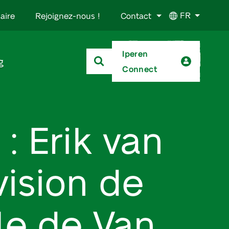
FR
aire
Rejoignez-nous !
Contact
Iperen
g
Connect
 : Erik van
vision de
ble de Van