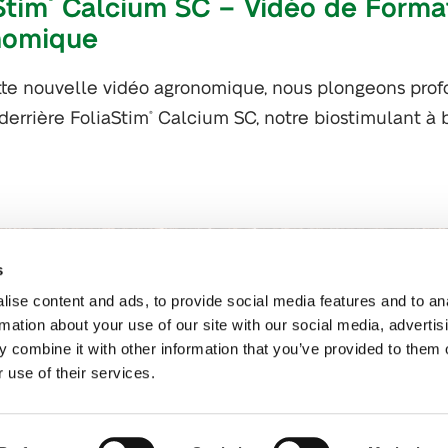
Stim
Calcium SC – Vidéo de Forma
nomique
te nouvelle vidéo agronomique, nous plongeons pro
derrière FoliaStim
Calcium SC, notre biostimulant à b
®
s
ise content and ads, to provide social media features and to an
rmation about your use of our site with our social media, advertis
 combine it with other information that you’ve provided to them o
 use of their services.
mation légales
CGV
Van Iperen B.V.
Newsletter
Rej