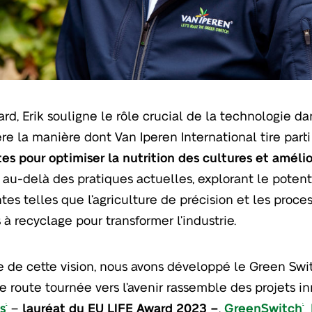
ard, Erik souligne le rôle crucial de la technologie da
re la manière dont Van Iperen International tire part
es pour optimiser la nutrition des cultures et amélio
a au-delà des pratiques actuelles, explorant le poten
es telles que l’agriculture de précision et les proce
s à recyclage pour transformer l’industrie.
te de cette vision, nous avons développé le Green Swi
de route tournée vers l’avenir rassemble des projets 
ts
–
lauréat du EU LIFE Award 2023 –
,
GreenSwitch
N
®
®