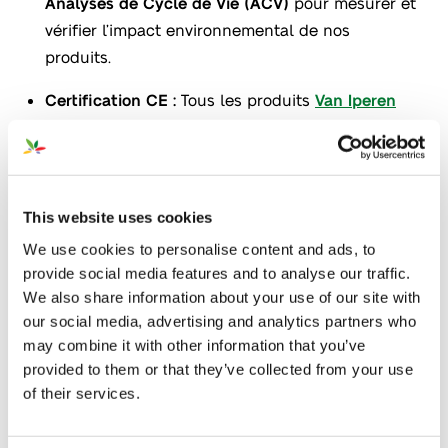
Analyses de Cycle de Vie (ACV)
pour mesurer et
vérifier l’impact environnemental de nos
produits.
Certification CE :
Tous les produits
Van Iperen
répondent aux normes européennes de
certification
.
En appuyant ses affirmations en matière de
This website uses cookies
durabilité avec des données certifiées, Van Iperen
We use cookies to personalise content and ads, to
garantit aux agriculteurs et au public la confiance
provide social media features and to analyse our traffic.
dans les efforts d’amélioration des pratiques
We also share information about your use of our site with
agricoles.
our social media, advertising and analytics partners who
may combine it with other information that you’ve
provided to them or that they’ve collected from your use
of their services.