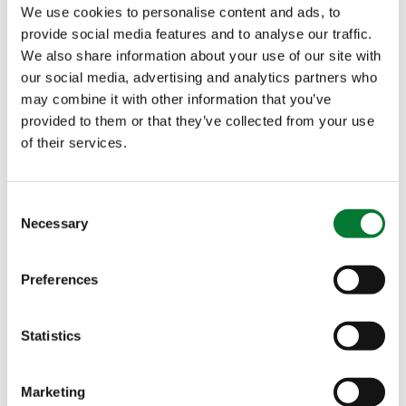
Adresse postale
We use cookies to personalise content and ads, to
provide social media features and to analyse our traffic.
Van Iperen
Prénom
We also share information about your use of our site with
International B.V.
our social media, advertising and analytics partners who
P.O. Box 1333
may combine it with other information that you’ve
3260 AH
OUD-
provided to them or that they’ve collected from your use
BEIJERLAND
of their services.
Nom
Pays-Bas
Société
*
Consent
T. +31 186 57 88 88
Necessary
Selection
E.
info@iperen.com
Preferences
Activité
*
Statistics
Pays
*
Marketing