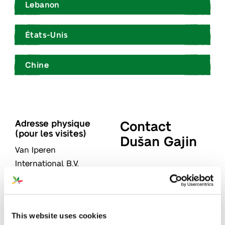
Lebanon
États-Unis
Chine
Adresse physique
Contact
(pour les visites)
Dušan Gajin
Van Iperen
International B.V.
«
» indique les
*
Smidsweg 24
champs nécessaires
3273 LK
WESTMAAS
Pays-Bas
Nom
This website uses cookies
*