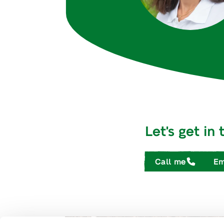
Let's get in
Call me
Em