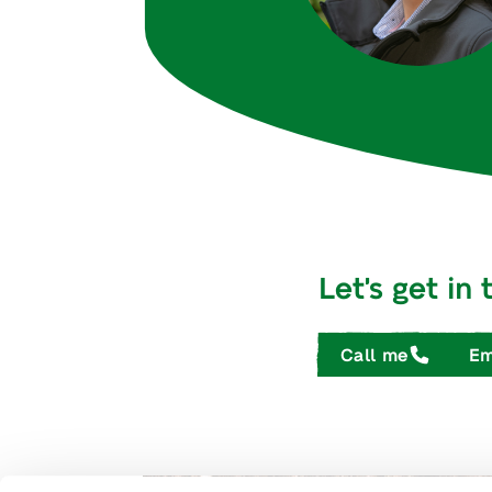
Let's get in
Call me
Em