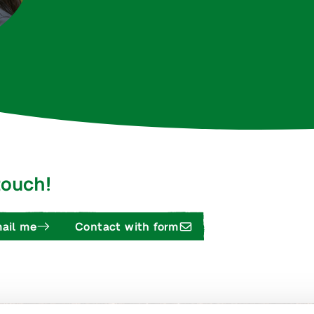
 touch!
ail me
Contact with form