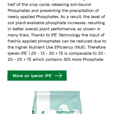
half of the crop cycle, releasing soil-bound
Phosphates and preventing the precipitation of
newly applied Phosphates. As a result, the level of
soil plant-available phosphate increases, resulting
in better overall plant performance, as shown in
many trials. Thanks to IPE
Technology the input of
®
freshly applied phosphates can be reduced due to
the higher Nutrient Use Efficiency (NUE). Therefore
Iperen IPE
| 20 - 13 - 20 + TE is comparable to 20 -
®
20 - 20 + TE which contains 30% more Phosphate.
More on Iperen IPE
®