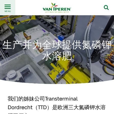
Go
Back
to
MENU
to
content
homepage
生产并为全球提供氮磷钾
水溶肥
我们的姊妹公司Transterminal
Dordrecht（TTD）是欧洲三大氮磷钾水溶