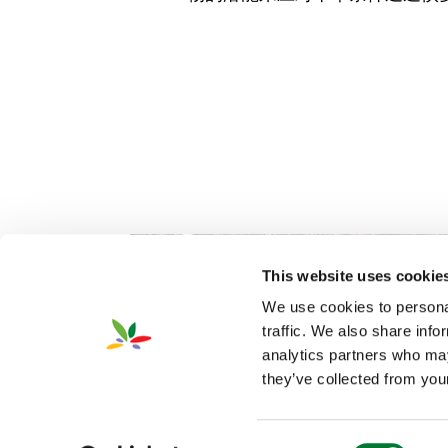
This website uses cookie
We use cookies to personal
traffic. We also share info
analytics partners who may
they’ve collected from your
2026 Van Iperen International
隐私
©
Consent