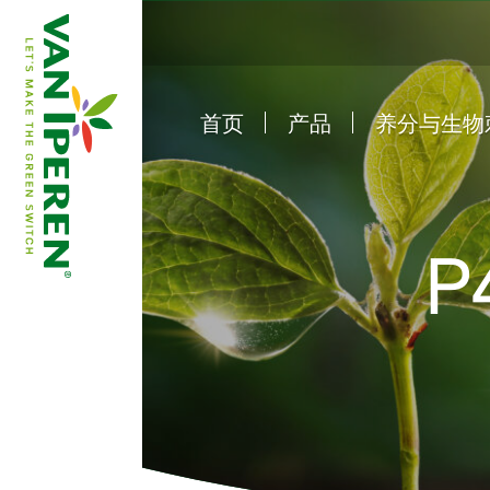
首页
产品
养分与生物
e
B
a
c
k
t
o
h
o
m
e
p
a
g