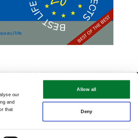
Allow all
alyse our
ing and
r that
Deny