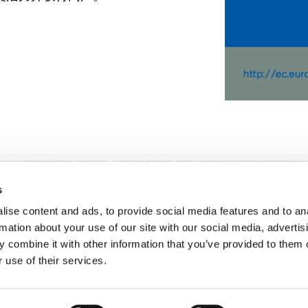
s
ise content and ads, to provide social media features and to an
rmation about your use of our site with our social media, advertis
 combine it with other information that you’ve provided to them o
 use of their services.
和相关法律政策
通用条款
Van Iperen B.V.