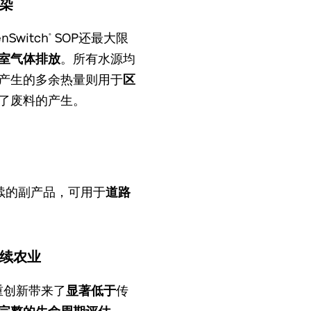
染
Switch
SOP还最大限
®
室气体排放
。所有水源均
产生的多余热量则用于
区
了废料的产生。
续的副产品，可用于
道路
续农业
重创新带来了
显著低于
传
完整的生命周期评估