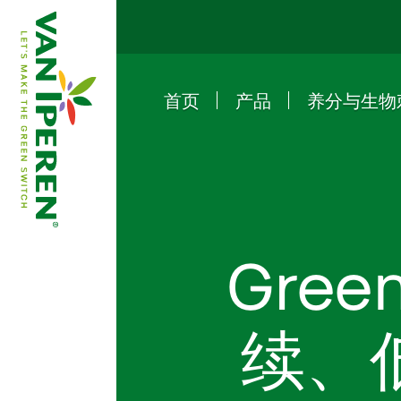
首页
产品
养分与生物
e
B
a
c
k
t
o
h
o
m
e
p
a
g
Gree
续、