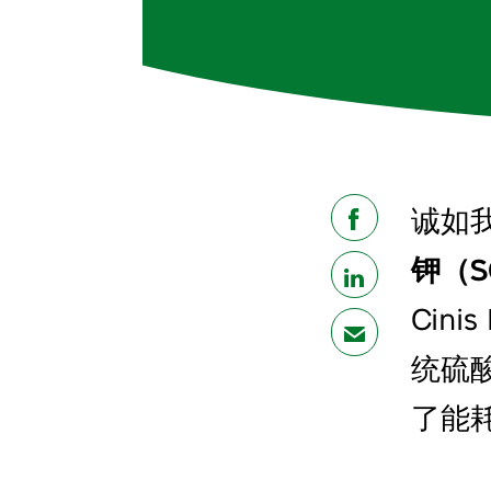
诚如
share
钾（S
share
Cini
mail
统硫
了能