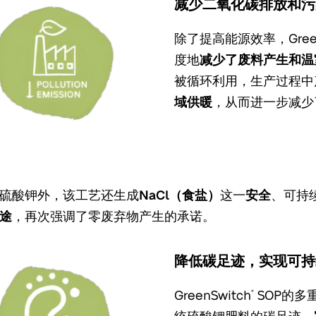
减少二氧化碳排放和污
除了提高能源效率，Green
度地
减少了废料产生和温
被循环利用，生产过程中
域供暖
，从而进一步减少
硫酸钾外，该工艺还生成
NaCl（食盐）
这一
安全
、可持
途
，再次强调了零废弃物产生的承诺。
降低碳足迹，实现可持
GreenSwitch
SOP的多
®
统硫酸钾肥料的碳足迹。