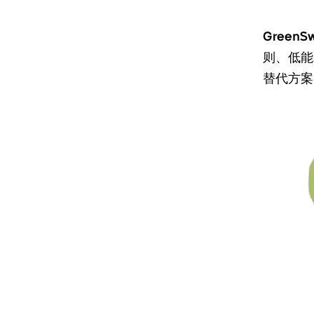
GreenSw
则、低能
替代方案