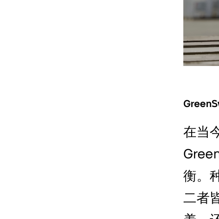
GreenS
在当
Gree
衡。
二者
养，