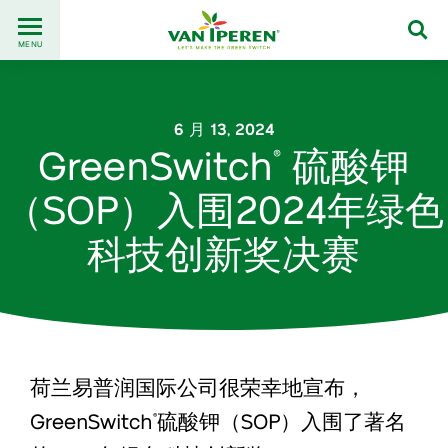
Go
Back
to
MENU
to
content
homepage
6 月 13, 2024
GreenSwitch
硫酸钾
®
（SOP）入围2024年绿色
科技创新奖决赛
荷兰易普润国际公司很荣幸地宣布，
GreenSwitch
硫酸钾（SOP）入围了著名
®