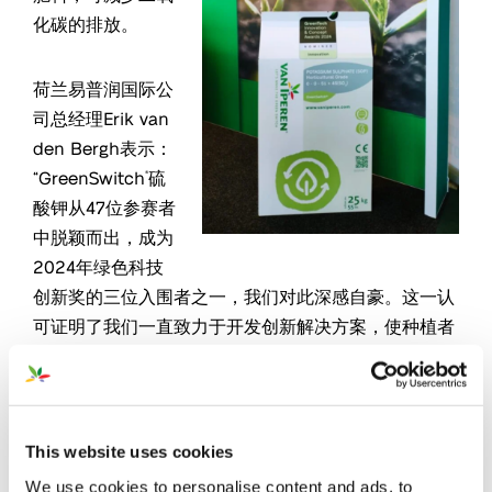
化碳的排放。
荷兰易普润国际公
司总经理Erik van
den Bergh表示：
“GreenSwitch
硫
®
酸钾从47位参赛者
中脱颖而出，成为
2024年绿色科技
创新奖的三位入围者之一，我们对此深感自豪。这一认
可证明了我们一直致力于开发创新解决方案，使种植者
受益，并使传统农业更具可持续性。”
Cinis Fertilizer创始人兼GreenSwitch
硫酸钾开发合作
®
伙伴Jakob Liedberg分享了他对此次获奖的感想。“入
This website uses cookies
围 2024年绿色科技创新奖是我们共同努力的一项重大
We use cookies to personalise content and ads, to