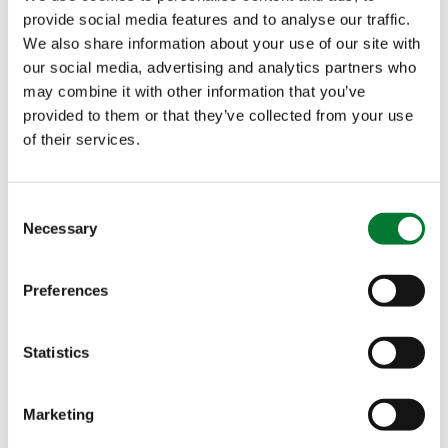
成就。它展示了我们的绿色循环肥料对农业产生重大影
provide social media features and to analyse our traffic.
响的潜力，我们与荷兰易普润国际公司的合作将继续探
We also share information about your use of our site with
our social media, advertising and analytics partners who
索行业创新和可持续发展的机遇。”Liedberg说。
may combine it with other information that you’ve
provided to them or that they’ve collected from your use
GreenSwitch
SOP：纯净、可持续的水溶
®
of their services.
性解决方案
GreenSwitch
硫酸钾以其独特的无化石燃料、低能耗
®
Consent
工艺重新定义了传统化肥生产，树立了可持续发展的新
Necessary
Selection
标准。这种绿色循环肥料是与瑞典Cinis Fertilizer公司
合作生产的，不仅提高了作物产量，还大大减少了对环
Preferences
境的影响。GreenSwitch
SOP利用可循环材料，体现
®
了循环经济的原则。
Statistics
GreenSwitch
钾：瑞典工厂
®
Marketing
位于瑞典的GreenSwitch
硫酸钾工厂于6月4日正式落
®