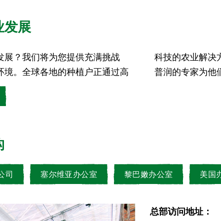
业发展
发展？我们将为您提供充满挑战
物营养进行转型。您想要作为易
环境。全球各地的种植户正通过高
普润的专家为他
构
公司
塞尔维亚办公室
黎巴嫩办公室
美国
总部访问地址：