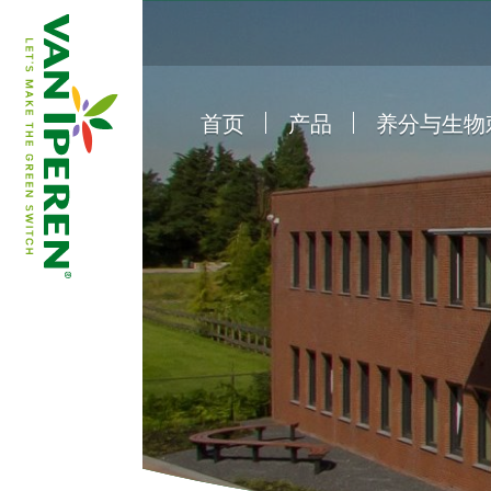
首页
产品
养分与生物
e
B
a
c
k
t
o
h
o
m
e
p
a
g