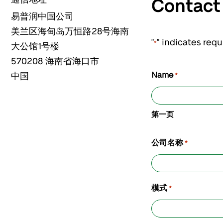
Contact 
易普润中国公司
美兰区海甸岛万恒路28号海南
"
" indicates requ
*
大公馆1号楼
570208
海南省海口市
Name
中国
*
第一页
公司名称
*
模式
*