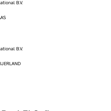
ational B.V.
AAS
ational B.V.
EIJERLAND