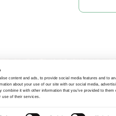
s
ise content and ads, to provide social media features and to an
rmation about your use of our site with our social media, advertis
 combine it with other information that you’ve provided to them o
 use of their services.
和相关法律政策
通用条款
Van Iperen B.V.