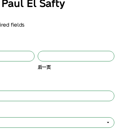
Paul El Safty
ired fields
后一页