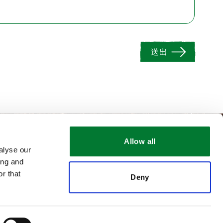
送出
Allow all
alyse our
ing and
r that
Deny