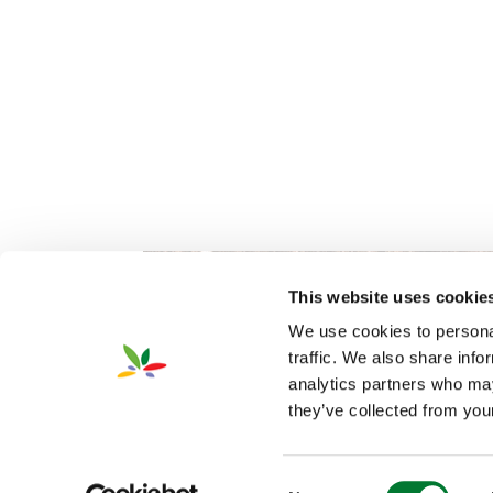
This website uses cookie
We use cookies to personal
traffic. We also share info
analytics partners who may
they’ve collected from your
2026 Van Iperen International
隐私
©
Consent