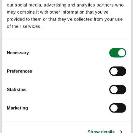
our social media, advertising and analytics partners who
may combine it with other information that you’ve
黎巴嫩办公室
provided to them or that they’ve collected from your use
of their services.
美国办公室
Consent
法国办公室
Necessary
Selection
Preferences
访问地址
通信地址
Contact Zahi
Statistics
Zind
易普润中
易普润中
国公司
国公司
Marketing
美兰区海
美兰区海
"
" indicates required
*
甸岛万恒
甸岛万恒
fields
路28号海
路28号海
Show details