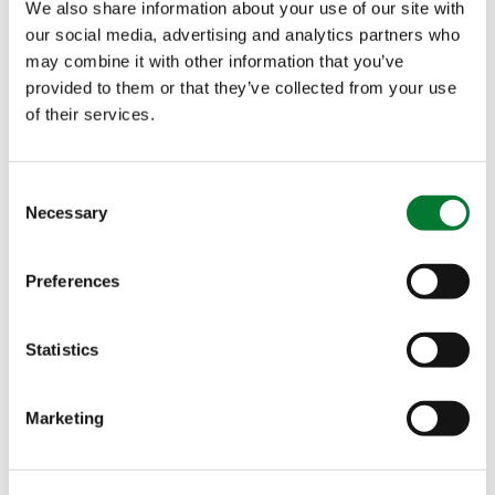
We also share information about your use of our site with
our social media, advertising and analytics partners who
黎巴嫩办公室
may combine it with other information that you’ve
provided to them or that they’ve collected from your use
of their services.
美国办公室
法国办公室
Consent
Necessary
Selection
Preferences
访问地址
通信地址
Contact
Angela
易普润中
易普润中
Statistics
Kuchina
国公司
国公司
美兰区海
美兰区海
Marketing
甸岛万恒
甸岛万恒
"
" indicates required
*
路28号海
路28号海
fields