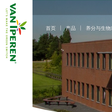
首页
产品
养分与生物
e
B
a
c
k
t
o
h
o
m
e
p
a
g