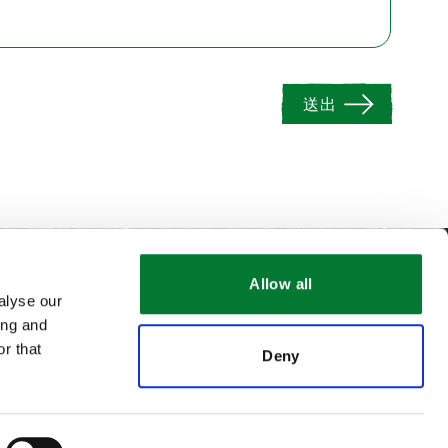
送出
Allow all
alyse our
ing and
r that
Deny