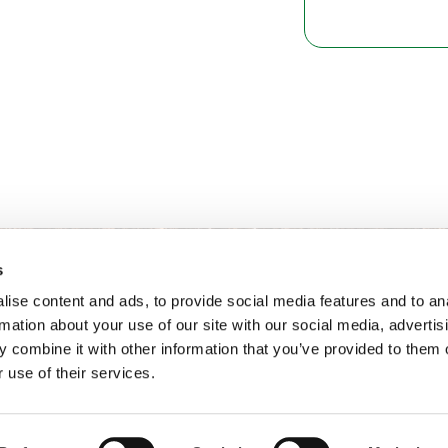
s
ise content and ads, to provide social media features and to an
rmation about your use of our site with our social media, advertis
 combine it with other information that you’ve provided to them o
 use of their services.
和相关法律政策
通用条款
Van Iperen B.V.