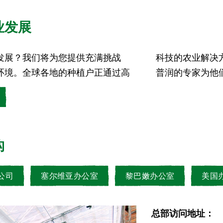
业发展
发展？我们将为您提供充满挑战
物营养进行转型。您想要作为易
环境。全球各地的种植户正通过高
普润的专家为他
构
公司
塞尔维亚办公室
黎巴嫩办公室
美国
总部访问地址：