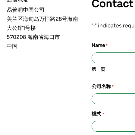
Contac
易普润中国公司
美兰区海甸岛万恒路28号海南
"
" indicates requ
*
大公馆1号楼
570208
海南省海口市
Name
中国
*
第一页
公司名称
*
模式
*