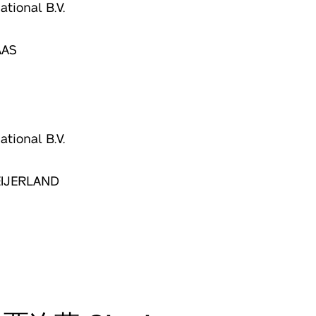
ational B.V.
AAS
ational B.V.
EIJERLAND