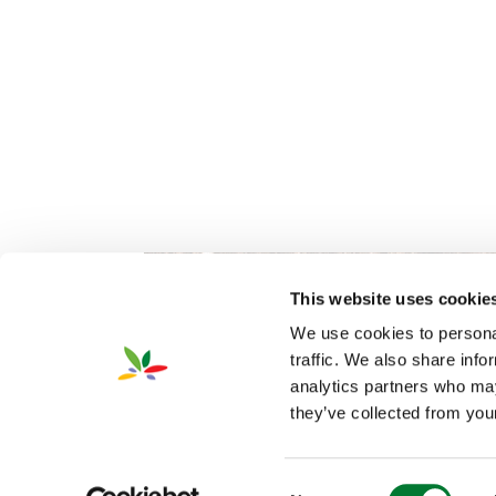
This website uses cookie
We use cookies to personal
traffic. We also share info
analytics partners who may
they’ve collected from your
2026 Van Iperen International
隐私
©
Consent