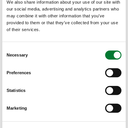
We also share information about your use of our site with
our social media, advertising and analytics partners who
黎巴嫩办公室
may combine it with other information that you’ve
provided to them or that they’ve collected from your use
of their services.
美国办公室
法国办公室
Consent
Necessary
Selection
Preferences
访问地址
通信地址
Contact
Ayman
易普润中
易普润中
Statistics
Sharabati
国公司
国公司
美兰区海
美兰区海
Marketing
甸岛万恒
甸岛万恒
"
" indicates required
*
路28号海
路28号海
fields