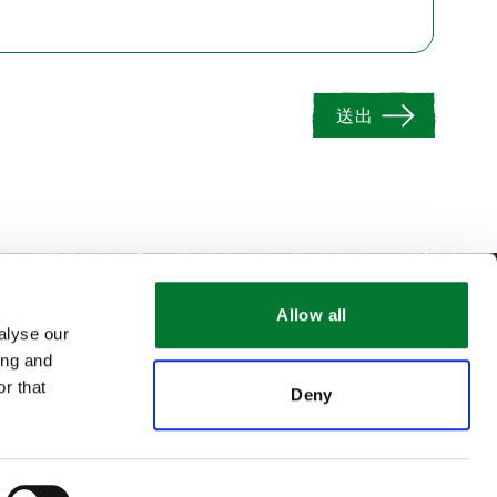
送出
Allow all
alyse our
ing and
r that
Deny