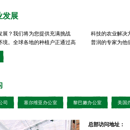
业发展
发展？我们将为您提供充满挑战
物营养进行转型。您想要作为易
环境。全球各地的种植户正通过高
普润的专家为他
构
公司
塞尔维亚办公室
黎巴嫩办公室
美国
总部访问地址：