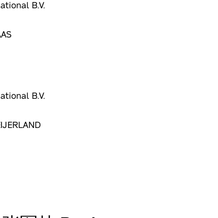
ational B.V.
AAS
ational B.V.
EIJERLAND