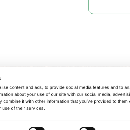
s
ise content and ads, to provide social media features and to an
rmation about your use of our site with our social media, advertis
 combine it with other information that you’ve provided to them o
 use of their services.
和相关法律政策
通用条款
Van Iperen B.V.