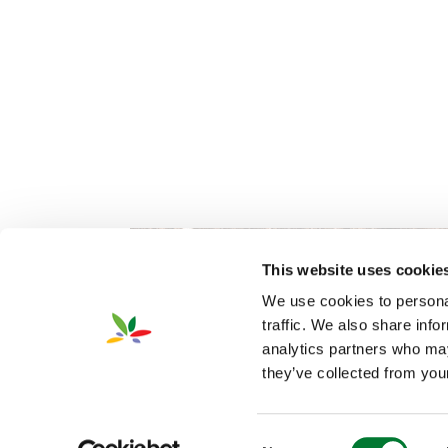
This website uses cookie
We use cookies to personal
traffic. We also share info
analytics partners who may
they’ve collected from your
2026 Van Iperen International
隐私
©
Consent