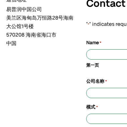
Contac
易普润中国公司
美兰区海甸岛万恒路28号海南
"
" indicates requ
*
大公馆1号楼
570208
海南省海口市
Name
中国
*
第一页
公司名称
*
模式
*