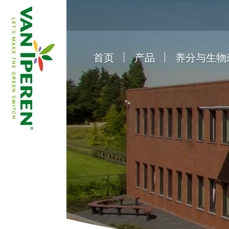
首页
产品
养分与生物
e
B
a
c
k
t
o
h
o
m
e
p
a
g