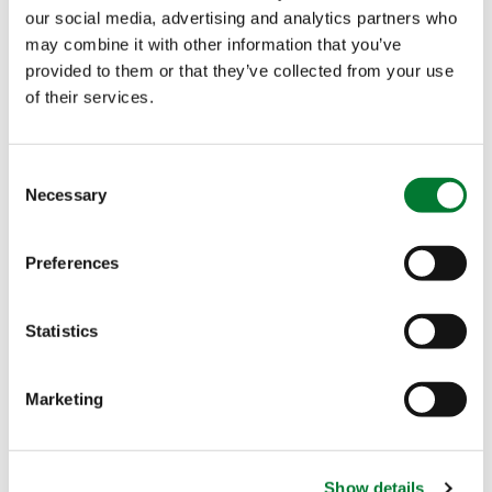
our social media, advertising and analytics partners who
may combine it with other information that you’ve
黎巴嫩办公室
provided to them or that they’ve collected from your use
of their services.
美国办公室
Consent
法国办公室
Necessary
Selection
Preferences
访问地址
通信地址
Contact 方向
Statistics
春 Kevin
易普润中
易普润中
国公司
国公司
Marketing
美兰区海
美兰区海
"
" indicates required
*
甸岛万恒
甸岛万恒
fields
路28号海
路28号海
Show details