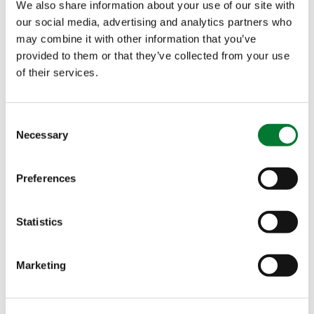
We also share information about your use of our site with
our social media, advertising and analytics partners who
黎巴嫩办公室
may combine it with other information that you’ve
provided to them or that they’ve collected from your use
of their services.
美国办公室
法国办公室
Consent
Necessary
Selection
Preferences
访问地址
通信地址
Contact
Virginie Got-
易普润中
易普润中
Statistics
Lacaze
国公司
国公司
美兰区海
美兰区海
Marketing
甸岛万恒
甸岛万恒
"
" indicates required
*
路28号海
路28号海
fields