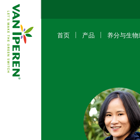
首页
产品
养分与生物
e
B
a
c
k
t
o
h
o
m
e
p
a
g