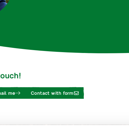
 touch!
ail me
Contact with form