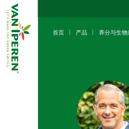
首页
产品
养分与生物
e
B
a
c
k
t
o
h
o
m
e
p
a
g