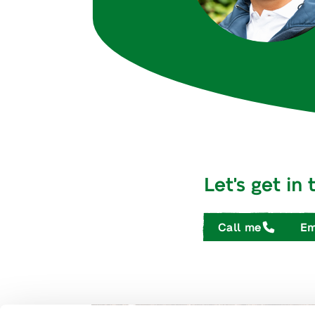
Let's get in
Call me
Em