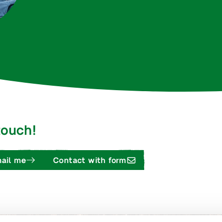
 touch!
ail me
Contact with form