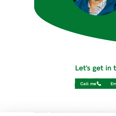
Let's get in
Call me
Em