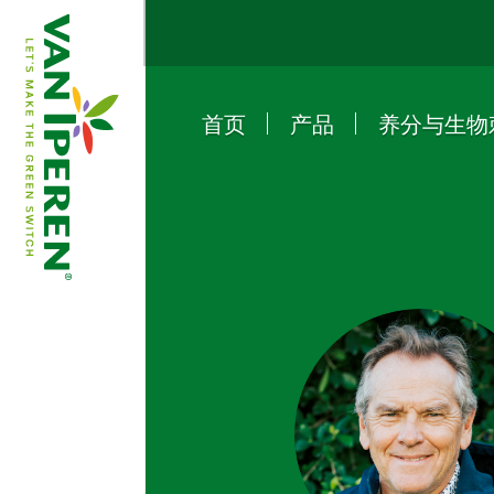
首页
产品
养分与生物
e
B
a
c
k
t
o
h
o
m
e
p
a
g