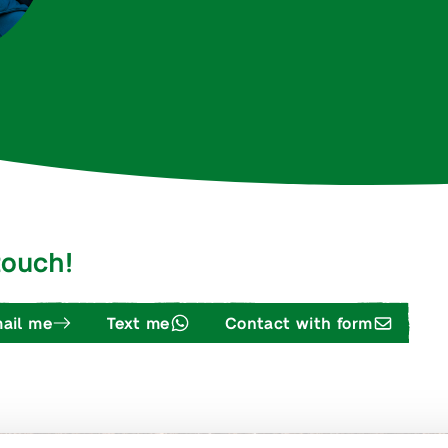
 touch!
ail me
Text me
Contact with form