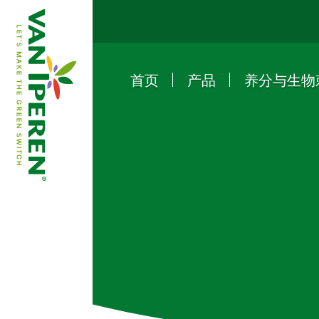
首页
产品
养分与生物
e
B
a
c
k
t
o
h
o
m
e
p
a
g