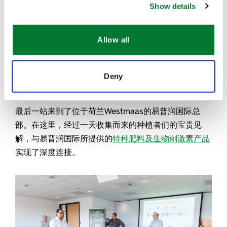
Show details
此次走访展示了高科技手段与创新实践如何有机结合以
支持高效栽培，凸显了荷兰种植者在可控环境农业
Allow all
（CEA）领域不断突破边界的实力。
Deny
3. 易普润国际公司总部座谈
最后一站来到了位于荷兰Westmaas的易普润国际总
部。在这里，经过一天收集而来的种植者们的宝贵见
解，与易普润国际所提供的
特种肥料及生物刺激素产品
实现了深度连接。