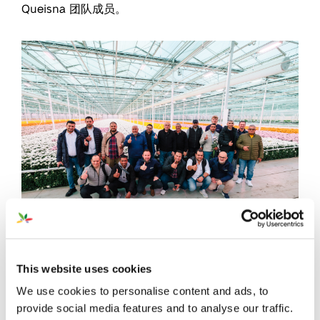
Queisna 团队成员。
2. Pligt Professionals：从花卉
This website uses cookies
到高科技植物
We use cookies to personalise content and ads, to
provide social media features and to analyse our traffic.