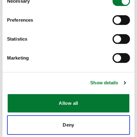
Necessary
叶面喷施，种植者可将P4P
4-Good喷洒在马铃薯叶片
®
Selection
上，从而有效提高它们抵御压力和环境挑战的能力。
Preferences
3. 增强养分吸收，提高作物产量
P4P
4-Good 主要优势之一是能够促进作物对重要矿物
®
Statistics
质的吸收，改善养分吸收也有助于增加水分的吸收，最
终提高作物产量。
Marketing
Show details
Allow all
Deny