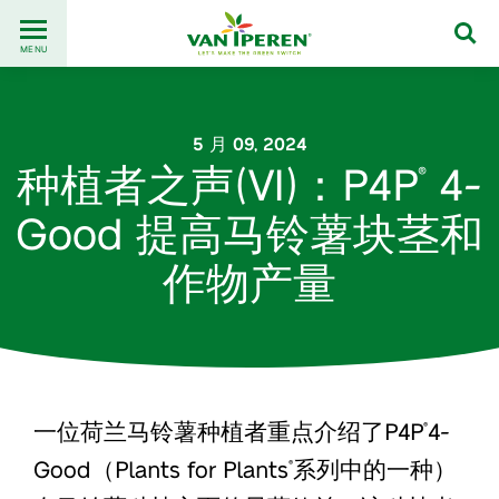
Go
Back
to
MENU
to
content
homepage
5 月 09, 2024
种植者之声(VI)：P4P
4-
®
Good 提高马铃薯块茎和
作物产量
一位荷兰马铃薯种植者重点介绍了P4P
4-
®
Good（Plants for Plants
系列中的一种）
®