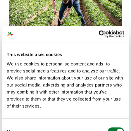
1. 提高马铃薯块茎数量和大小均匀性
This website uses cookies
Angelo van Ree向所有想提高块茎产量和品质的种植
We use cookies to personalise content and ads, to
者推荐P4P
4-Good，因为通过使用Good产品，可以见
®
provide social media features and to analyse our traffic.
证块茎数量的显著增加，商品薯数量更多，且大小均
We also share information about your use of our site with
匀。这不仅能提高种植者收益，还有助于提高马铃薯的
our social media, advertising and analytics partners who
整体品质。
may combine it with other information that you’ve
provided to them or that they’ve collected from your use
of their services.
2. 提高作物的抗逆性
P4P
4-Good专门用于提高作物对养分的吸收和利用，
®
从而使植物更健康、作物抗逆性更强、产量更高。通过
Consent